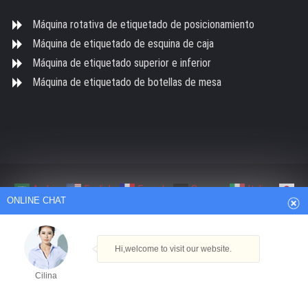
Máquina rotativa de etiquetado de posicionamiento
Máquina de etiquetado de esquina de caja
Máquina de etiquetado superior e inferior
Máquina de etiquetado de botellas de mesa
Arabic
English
French
German
Italian
ONLINE CHAT
Japanese
Persian
Portuguese
Russian
Spanish
Turkish
Thai
Copyright Shanghai BaZhou Industrial Co., Ltd. Todos los derechos
Hi,welcome to visit our website.
reservados
Desarrollado por Hangheng.cc
|
Mapa del sitio XML
Cilina